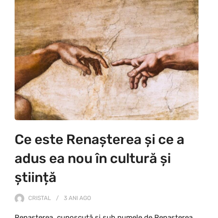
Ce este Renașterea și ce a
adus ea nou în cultură și
știință
CRISTAL
3 ANI
AGO
Renașterea, cunoscută și sub numele de Renasterea