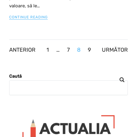
valoare, să le…
CONTINUE READING
Paginație
ANTERIOR
1
…
7
8
9
URMĂTOR
articole
Caută