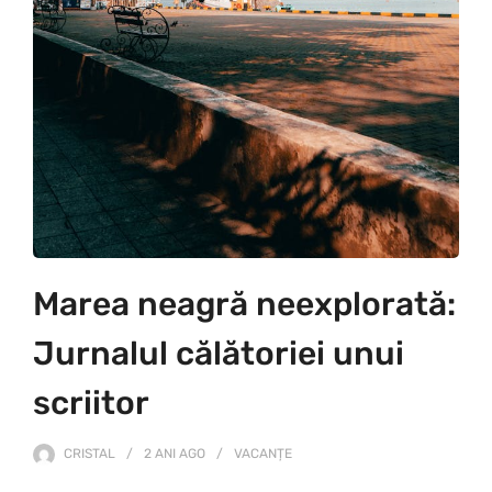
Marea neagră neexplorată:
Jurnalul călătoriei unui
scriitor
CRISTAL
2 ANI
AGO
VACANȚE