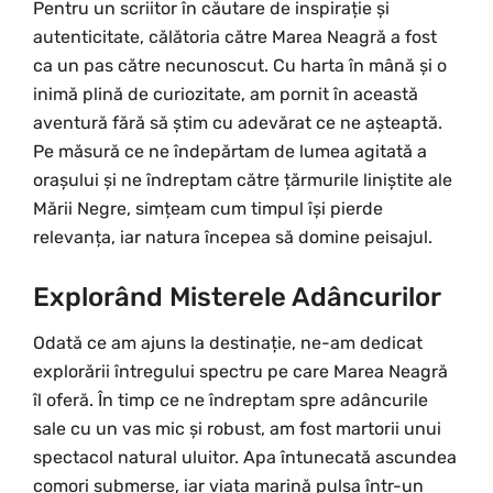
Pentru un scriitor în căutare de inspirație și
autenticitate, călătoria către Marea Neagră a fost
ca un pas către necunoscut. Cu harta în mână și o
inimă plină de curiozitate, am pornit în această
aventură fără să știm cu adevărat ce ne așteaptă.
Pe măsură ce ne îndepărtam de lumea agitată a
orașului și ne îndreptam către țărmurile liniștite ale
Mării Negre, simțeam cum timpul își pierde
relevanța, iar natura începea să domine peisajul.
Explorând Misterele Adâncurilor
Odată ce am ajuns la destinație, ne-am dedicat
explorării întregului spectru pe care Marea Neagră
îl oferă. În timp ce ne îndreptam spre adâncurile
sale cu un vas mic și robust, am fost martorii unui
spectacol natural uluitor. Apa întunecată ascundea
comori submerse, iar viața marină pulsa într-un